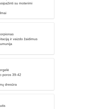
usipažinti su moterimi
ilmai
korpionas
aciją ir vaizdo žaidimus
Rumunija
ergelė
ko poros 39-42
unų dresūra
utis