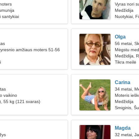
moters
Vyras nori s
umunija
Medžidija
 santykiai
Nuotykiai, F
Olga
tas
56 metai, S
vyresnio amžiaus moters 51-56
Mėgstu medit
Medžidija, 
i
Tikra meilė
Carina
ūtas
34 metai, M
o vaikino
Moteris ieš
), 55 kg (121 svaras)
Medžidija
Smiginis, Š
Magda
žys
32 metai, Ja