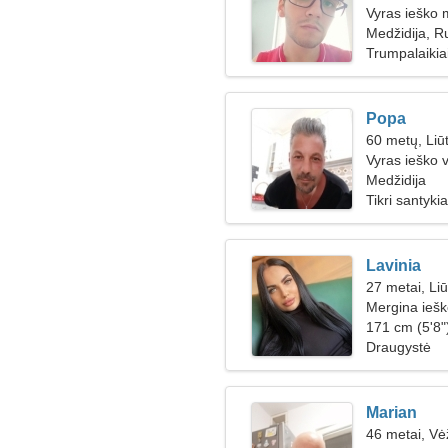
Vyras ieško 
Medžidija, R
Trumpalaikiai
Popa
60 metų, Liū
Vyras ieško 
Medžidija
Tikri santykia
Lavinia
27 metai, Li
Mergina iešk
171 cm (5'8"
Draugystė
Marian
46 metai, Vė