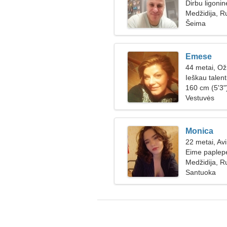
Dirbu ligonin
Medžidija, R
Šeima
Emese
44 metai, Ož
Ieškau talent
160 cm (5'3")
Vestuvės
Monica
22 metai, Av
Eime paplepė
Medžidija, R
Santuoka