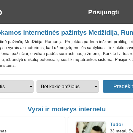
Prisijungti
amos internetinės pažintys Medžidija, Ru
nė pažinčių Medžidija, Rumunija. Projektas padeda ieškant profilių, leid
 su vyrais ar moterimis, kad užmegztų meilės santykius. Tinkinkite savo p
oniai pažinčiai, o vėliau padės susirasti naujų žmonių. Kurkite tvirtus 
ų, išbandyti unikalią potencialių susitikimų atrankos sistemą. Prisijun
uristams.
Vyrai ir moterys internetu
Tudor
inas
33 metai, Sv