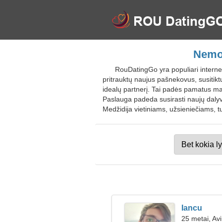
Nemok
RouDatingGo yra populiari interneti
pritrauktų naujus pašnekovus, susitiktų
idealų partnerį. Tai padės pamatus mal
Paslauga padeda susirasti naujų dalyvi
Medžidija vietiniams, užsieniečiams, t
Iancu
25 metai, Av