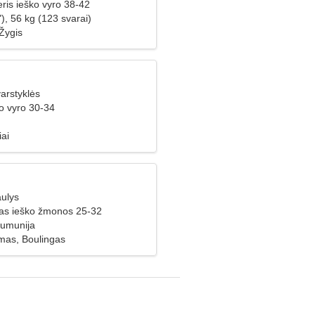
ris ieško vyro 38-42
), 56 kg (123 svarai)
Žygis
arstyklės
o vyro 30-34
iai
aulys
ras ieško žmonos 25-32
Rumunija
imas, Boulingas