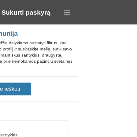
Sukurti paskyrą
munija
žia dalyviams nustatyti filtrus, kad
rofilį ir susiraskite meilę, sutik savo
romantiškus santykius, draugystę.
kite prie nemokamos pažinčių svetainės
arstyklės