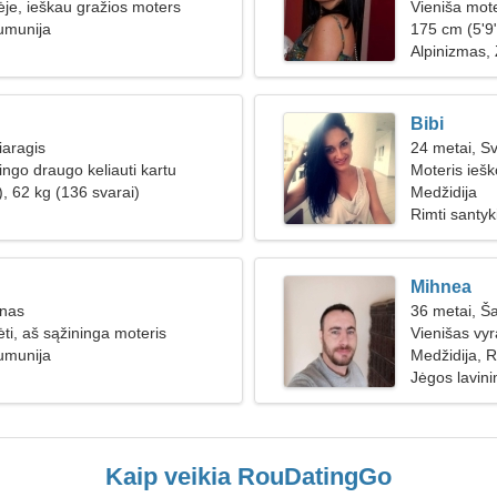
ėje, ieškau gražios moters
Vieniša mote
umunija
175 cm (5'9"
Alpinizmas, 
Bibi
iaragis
24 metai, Sv
ingo draugo keliauti kartu
Moteris iešk
, 62 kg (136 svarai)
Medžidija
Rimti santyk
Mihnea
inas
36 metai, Š
ti, aš sąžininga moteris
Vienišas vy
umunija
Medžidija, 
Jėgos lavin
Kaip veikia RouDatingGo